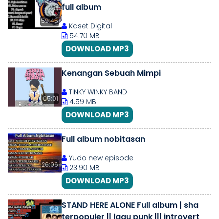
full album
59:45
Kaset Digital
54.70 MB
DOWNLOAD MP3
Kenangan Sebuah Mimpi
TINKY WINKY BAND
05:01
4.59 MB
DOWNLOAD MP3
Full album nobitasan
Yudo new episode
26:06
23.90 MB
DOWNLOAD MP3
STAND HERE ALONE Full album | sha
terpopuler || lagu punk ||| introvert