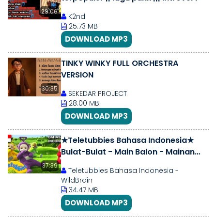
28:06
K2nd
25.73 MB
DOWNLOAD MP3
TINKY WINKY FULL ORCHESTRA
VERSION
30:35
SEKEDAR PROJECT
28.00 MB
DOWNLOAD MP3
★Teletubbies Bahasa Indonesia★
Bulat-Bulat - Main Balon - Mainan
Baru | Kompilasi ★ Kartun Lucu HD
37:39
Teletubbies Bahasa Indonesia -
WildBrain
34.47 MB
DOWNLOAD MP3