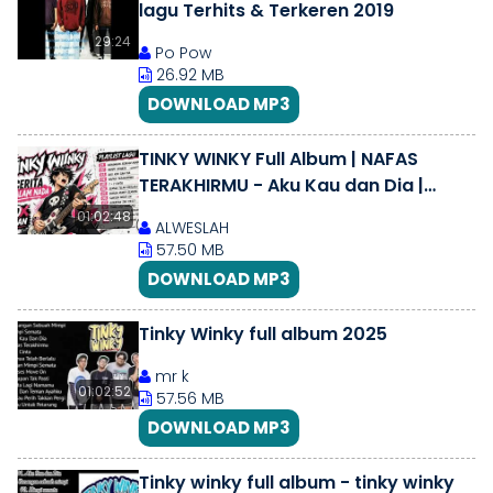
lagu Terhits & Terkeren 2019
29:24
Po Pow
26.92 MB
DOWNLOAD MP3
TINKY WINKY Full Album | NAFAS
TERAKHIRMU - Aku Kau dan Dia |
Kumpulan Lagu Terpopuler
01:02:48
ALWESLAH
57.50 MB
DOWNLOAD MP3
Tinky Winky full album 2025
mr k
01:02:52
57.56 MB
DOWNLOAD MP3
Tinky winky full album - tinky winky