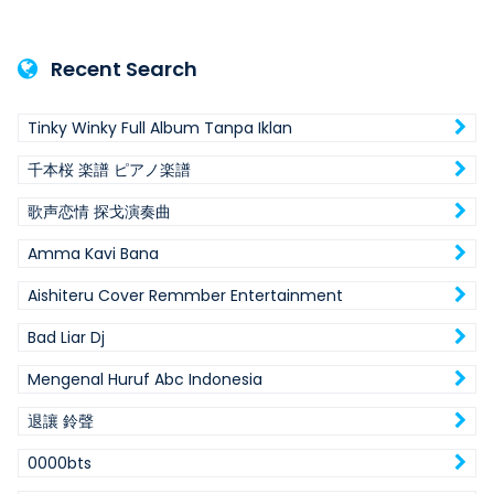
Recent Search
Tinky Winky Full Album Tanpa Iklan
千本桜 楽譜 ピアノ楽譜
歌声恋情 探戈演奏曲
Amma Kavi Bana
Aishiteru Cover Remmber Entertainment
Bad Liar Dj
Mengenal Huruf Abc Indonesia
退讓 鈴聲
0000bts