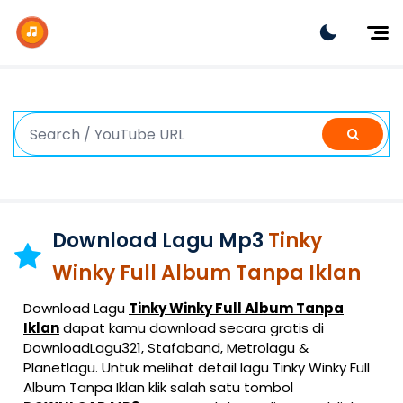
Dj Remix
Dj TikTok
Dangdut
Indonesia
Barat
K-Pop
Download Lagu Mp3
Tinky
Winky Full Album Tanpa Iklan
Download Lagu
Tinky Winky Full Album Tanpa
Iklan
dapat kamu download secara gratis di
DownloadLagu321, Stafaband, Metrolagu &
Planetlagu. Untuk melihat detail lagu Tinky Winky Full
Album Tanpa Iklan klik salah satu tombol