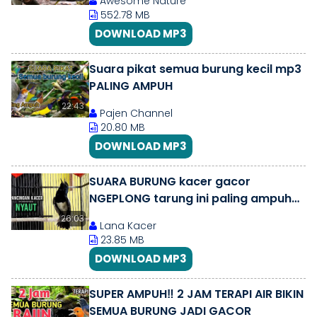
Awesome Nature
552.78 MB
DOWNLOAD MP3
Suara pikat semua burung kecil mp3
PALING AMPUH
22:43
Pajen Channel
20.80 MB
DOWNLOAD MP3
SUARA BURUNG kacer gacor
NGEPLONG tarung ini paling ampuh
buat PANCINGAN KACER agar EMOSI
26:03
Lana Kacer
NYAUT
23.85 MB
DOWNLOAD MP3
SUPER AMPUH‼️ 2 JAM TERAPI AIR BIKIN
SEMUA BURUNG JADI GACOR