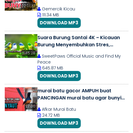
02:01:37
Gemercik Kicau
111.34 MB
DOWNLOAD MP3
Suara Burung Santai 4K ~ Kicauan
Burung Menyembuhkan Stres,
Kecemasan Dan Depresi,
11:45:28
SweetPaws Official Music and Find My
Sembuhkan Pikiran
Peace
645.87 MB
DOWNLOAD MP3
murai batu gacor AMPUH buat
PANCINGAN murai batu agar bunyi
JADIKAN burung murai gacor EMOSI
27:00
Afkar Murai Batu
24.72 MB
DOWNLOAD MP3