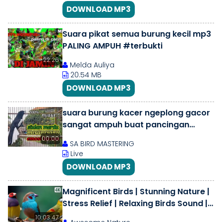
DOWNLOAD MP3
Suara pikat semua burung kecil mp3
PALING AMPUH #terbukti
22:26
Melda Auliya
20.54 MB
DOWNLOAD MP3
suara burung kacer ngeplong gacor
sangat ampuh buat pancingan
kacer bahan bikin cepat gacor
00:00
SA BIRD MASTERING
Live
DOWNLOAD MP3
Magnificent Birds | Stunning Nature |
Stress Relief | Relaxing Birds Sound |
Soothing Birds Chirping
10:03:47