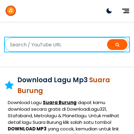
Dj Remix
Dj TikTok
Dangdut
Indonesia
Barat
K-Pop
Download Lagu Mp3
Suara
Burung
Download Lagu
Suara Burung
dapat kamu
download secara gratis di DownloadLagu321,
Stafaband, Metrolagu & Planetlagu. Untuk melihat
detail lagu Suara Burung klik salah satu tombol
DOWNLOAD MP3
yang cocok, kemudian untuk link