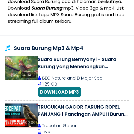
download Suara Burung ada di halaman berikutnya.
Download
Suara Burung
mp3, Video 3gp & mp4. List
download link Lagu MP3 Suara Burung gratis and free
streaming full album terbaru.
Suara Burung Mp3 & Mp4
Suara Burung Bernyanyi - Suara
Burung yang Menenangkan
Menyembuhkan Stres, Kecemasan
24:04:13
BEO Nature and D Major Spa
dan Depresi
1.29 GB
DOWNLOAD MP3
TRUCUKAN GACOR TARUNG ROPEL
PANJANG | Pancingan AMPUH Burung
Trucukan agar bunyi jadikan Gacor
00:00
Trucukan Gacor
EMOSI
Live