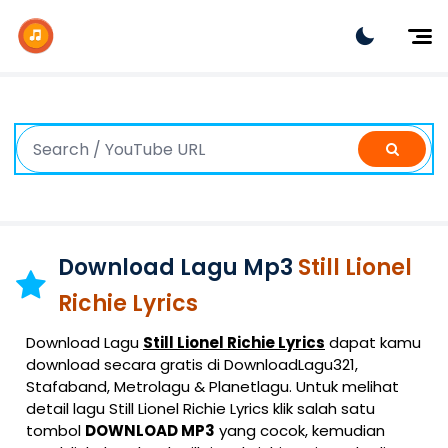
Dj Remix
Dj TikTok
Dangdut
Indonesia
Barat
K-Pop
Download Lagu Mp3
Still Lionel
Richie Lyrics
Download Lagu
Still Lionel Richie Lyrics
dapat kamu
download secara gratis di DownloadLagu321,
Stafaband, Metrolagu & Planetlagu. Untuk melihat
detail lagu Still Lionel Richie Lyrics klik salah satu
tombol
DOWNLOAD MP3
yang cocok, kemudian