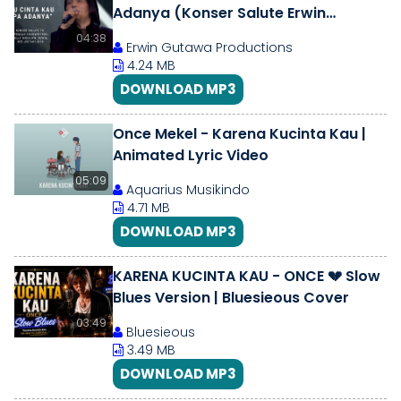
Adanya (Konser Salute Erwin
Gutawa to 3 Female Songwriters)
04:38
Erwin Gutawa Productions
4.24 MB
DOWNLOAD MP3
Once Mekel - Karena Kucinta Kau |
Animated Lyric Video
05:09
Aquarius Musikindo
4.71 MB
DOWNLOAD MP3
KARENA KUCINTA KAU - ONCE 💔 Slow
Blues Version | Bluesieous Cover
03:49
Bluesieous
3.49 MB
DOWNLOAD MP3