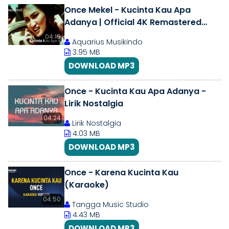
Once Mekel - Kucinta Kau Apa
Adanya | Official 4K Remastered
Video
04:19
Aquarius Musikindo
3.95 MB
DOWNLOAD MP3
Once - Kucinta Kau Apa Adanya -
Lirik Nostalgia
04:24
Lirik Nostalgia
4.03 MB
DOWNLOAD MP3
Once - Karena Kucinta Kau
(Karaoke)
04:50
Tangga Music Studio
4.43 MB
DOWNLOAD MP3