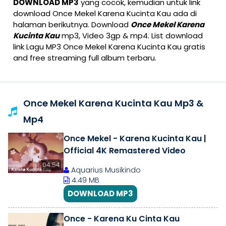
DOWNLOAD MP3
yang cocok, kemudian untuk link
download Once Mekel Karena Kucinta Kau ada di
halaman berikutnya. Download
Once Mekel Karena
Kucinta Kau
mp3, Video 3gp & mp4. List download
link Lagu MP3 Once Mekel Karena Kucinta Kau gratis
and free streaming full album terbaru.
Once Mekel Karena Kucinta Kau Mp3 &
Mp4
Once Mekel - Karena Kucinta Kau |
Official 4K Remastered Video
04:54
Aquarius Musikindo
4.49 MB
DOWNLOAD MP3
Once - Karena Ku Cinta Kau