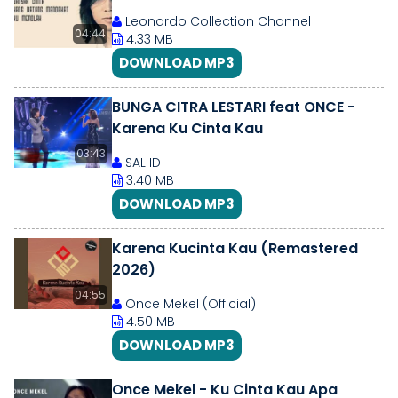
Leonardo Collection Channel
04:44
4.33 MB
DOWNLOAD MP3
BUNGA CITRA LESTARI feat ONCE -
Karena Ku Cinta Kau
03:43
SAL ID
3.40 MB
DOWNLOAD MP3
Karena Kucinta Kau (Remastered
2026)
04:55
Once Mekel (Official)
4.50 MB
DOWNLOAD MP3
Once Mekel - Ku Cinta Kau Apa