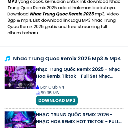
MP3
yang cocok, kemudian untuk link download Nhac
Trung Quoc Remix 2025 ada di halaman berikutnya.
Download
Nhac Trung Quoc Remix 2025
mp3, Video
3gp & mp4. List download link Lagu MP3 Nhac Trung
Quoc Remix 2025 gratis and free streaming full
album terbaru.
Nhac Trung Quoc Remix 2025 Mp3 & Mp4
Nhạc Trung Quốc Remix 2025 - Nhạc
Hoa Remix Tiktok - Full Set Nhạc
Trung Remix Hay Nhất 2025
01:05:29
Bar Club VN
59.95 MB
DOWNLOAD MP3
NHẠC TRUNG QUỐC REMIX 2026 -
NHẠC HOA REMIX HOT TIKTOK - FULL