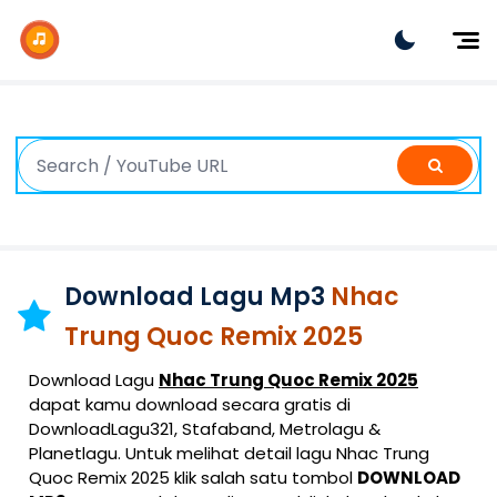
Dj Remix
Dj TikTok
Dangdut
Indonesia
Barat
K-Pop
Download Lagu Mp3
Nhac
Trung Quoc Remix 2025
Download Lagu
Nhac Trung Quoc Remix 2025
dapat kamu download secara gratis di
DownloadLagu321, Stafaband, Metrolagu &
Planetlagu. Untuk melihat detail lagu Nhac Trung
Quoc Remix 2025 klik salah satu tombol
DOWNLOAD