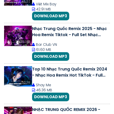
SET NHẠC TRUNG REMIX HAY NHẤT
46:52
Việt Mix Bay
2026
42.91 MB
DOWNLOAD MP3
Nhạc Trung Quốc Remix 2025 - Nhạc
Hoa Remix Tiktok - Full Set Nhạc
Trung Remix Hay Nhất 2025
01:07:17
Bar Club VN
61.60 MB
DOWNLOAD MP3
Top 10 Nhạc Trung Quốc Remix 2024
- Nhạc Hoa Remix Hot TikTok - Full
Set Nhạc Trung Remix Hay Nhất
50:38
Shay Me
46.36 MB
DOWNLOAD MP3
NHẠC TRUNG QUỐC REMIX 2026 -