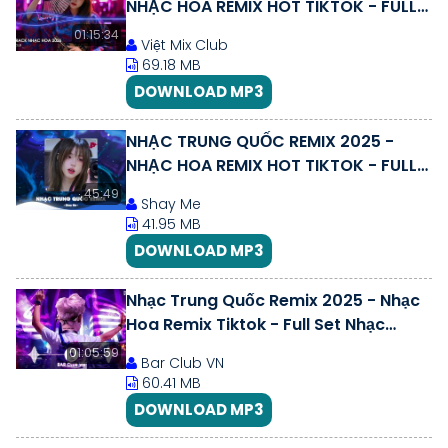
NHẠC HOA REMIX HOT TIKTOK - FULL
SET NHẠC TRUNG REMIX HAY 2026
01:15:34
Việt Mix Club
69.18 MB
DOWNLOAD MP3
NHẠC TRUNG QUỐC REMIX 2025 -
NHẠC HOA REMIX HOT TIKTOK - FULL
SET NHẠC TRUNG REMIX HAY 2025
45:49
Shay Me
41.95 MB
DOWNLOAD MP3
Nhạc Trung Quốc Remix 2025 - Nhạc
Hoa Remix Tiktok - Full Set Nhạc
Trung Remix Hay Nhất 2025
01:05:59
Bar Club VN
60.41 MB
DOWNLOAD MP3