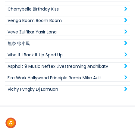
Cherrybelle Birthday Kiss
Venga Boom Boom Boom
Veve Zulfikar Yasir Lana
無奈 徐小鳳
Vibe If I Back It Up Sped Up
Asphalt 9 Music Neffex Livestreaming Andhikatv
Fire Work Hollywood Principle Remix Mike Ault
Vichy Fvngky Dj Lamuan