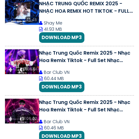
NHẠC TRUNG QUỐC REMIX 2025 -
NHẠC HOA REMIX HOT TIKTOK - FULL
SET NHẠC TRUNG REMIX HAY 2025
45:48
Shay Me
41.93 MB
DOWNLOAD MP3
Nhạc Trung Quốc Remix 2025 - Nhạc
Hoa Remix Tiktok - Full Set Nhạc
Trung Remix Hay Nhất 2025
01:06:01
Bar Club VN
60.44 MB
DOWNLOAD MP3
Nhạc Trung Quốc Remix 2025 - Nhạc
Hoa Remix Tiktok - Full Set Nhạc
Trung Remix Hay Nhất 2025
01:06:02
Bar Club VN
60.46 MB
DOWNLOAD MP3