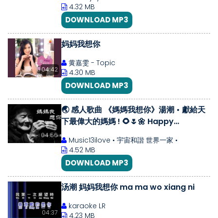
Ibu❤
4.32 MB
DOWNLOAD MP3
妈妈我想你
黄嘉雯 - Topic
04:42
4.30 MB
DOWNLOAD MP3
🌏 感人歌曲 《媽媽我想你》湯潮 • 獻給天
下最偉大的媽媽 ! 🌻🌷🌼 Happy
Mother‘s Day !! 🌸🌹💐 ♥ ♪♫*•
04:56
Music13ilove • 宇宙和諧 世界一家 •
4.52 MB
DOWNLOAD MP3
汤潮 妈妈我想你 ma ma wo xiang ni
karaoke LR
04:37
4.23 MB