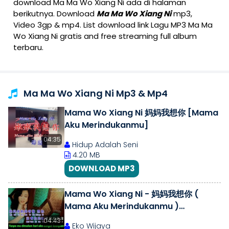
download Ma Ma Wo Xiang Ni ada di halaman
berikutnya. Download
Ma Ma Wo Xiang Ni
mp3,
Video 3gp & mp4. List download link Lagu MP3 Ma Ma
Wo Xiang Ni gratis and free streaming full album
terbaru.
Ma Ma Wo Xiang Ni Mp3 & Mp4
Mama Wo Xiang Ni 妈妈我想你 [Mama
Aku Merindukanmu]
04:35
Hidup Adalah Seni
4.20 MB
DOWNLOAD MP3
Mama Wo Xiang Ni - 妈妈我想你 (
Mama Aku Merindukanmu )
Translate Indonesia ❤Selamat Hari
04:43
Eko Wijaya