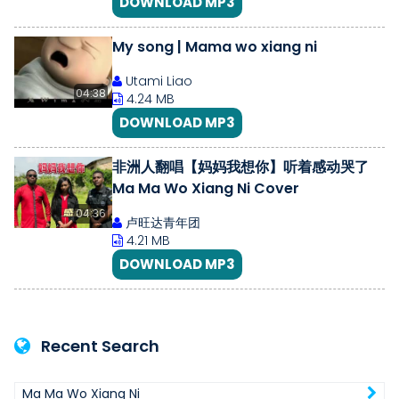
DOWNLOAD MP3
My song | Mama wo xiang ni
Utami Liao
04:38
4.24 MB
DOWNLOAD MP3
非洲人翻唱【妈妈我想你】听着感动哭了
Ma Ma Wo Xiang Ni Cover
04:36
卢旺达青年团
4.21 MB
DOWNLOAD MP3
Recent Search
Ma Ma Wo Xiang Ni