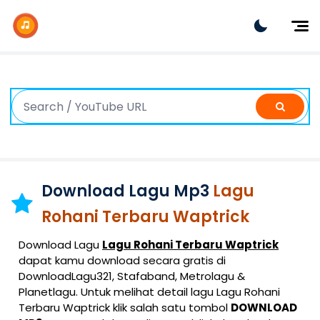
Dj Remix
Dj TikTok
Dangdut
Indonesia
Barat
K-Pop
Download Lagu Mp3
Lagu
Rohani Terbaru Waptrick
Download Lagu
Lagu Rohani Terbaru Waptrick
dapat kamu download secara gratis di
DownloadLagu321, Stafaband, Metrolagu &
Planetlagu. Untuk melihat detail lagu Lagu Rohani
Terbaru Waptrick klik salah satu tombol
DOWNLOAD