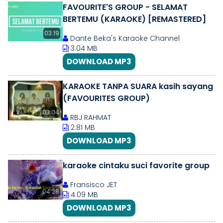
FAVOURITE'S GROUP - SELAMAT
BERTEMU (KARAOKE) [REMASTERED]
03:19
Dante Beka's Karaoke Channel
3.04 MB
DOWNLOAD MP3
KARAOKE TANPA SUARA kasih sayang
(FAVOURITES GROUP)
03:04
RBJ RAHMAT
2.81 MB
DOWNLOAD MP3
karaoke cintaku suci favorite group
Fransisco JET
04:28
4.09 MB
DOWNLOAD MP3