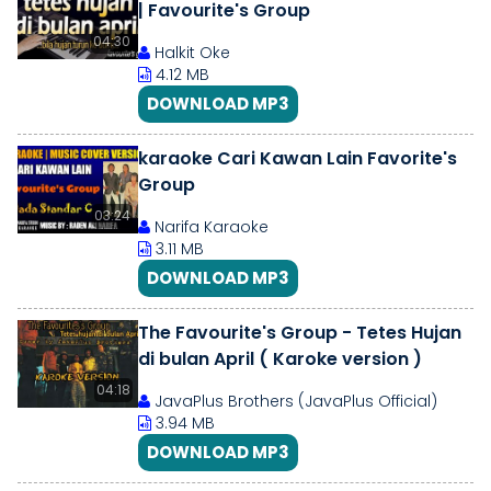
| Favourite's Group
04:30
Halkit Oke
4.12 MB
DOWNLOAD MP3
karaoke Cari Kawan Lain Favorite's
Group
03:24
Narifa Karaoke
3.11 MB
DOWNLOAD MP3
The Favourite's Group - Tetes Hujan
di bulan April ( Karoke version )
04:18
JavaPlus Brothers (JavaPlus Official)
3.94 MB
DOWNLOAD MP3