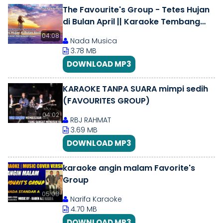
The Favourite's Group - Tetes Hujan
di Bulan April || Karaoke Tembang
Kenangan || 4K
04:08
Nada Musica
3.78 MB
DOWNLOAD MP3
KARAOKE TANPA SUARA mimpi sedih
(FAVOURITES GROUP)
04:02
RBJ RAHMAT
3.69 MB
DOWNLOAD MP3
karaoke angin malam Favorite's
Group
05:08
Narifa Karaoke
4.70 MB
DOWNLOAD MP3