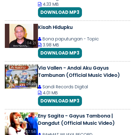
4.33 MB
DOWNLOAD MP3
Kisah Hidupku
Bona paputungan - Topic
04:21
3.98 MB
DOWNLOAD MP3
Via Vallen - Andai Aku Gayus
Tambunan (Official Music Video)
04:23
Sandi Records Digital
4.01 MB
DOWNLOAD MP3
Eny Sagita - Gayus Tambona |
Dangdut (Official Music Video)
07:54
RAHMAT WIJAYA RECORD