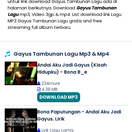
untuk link download Gayus Tambunan Lagu ada di
halaman berikutnya. Download
Gayus Tambunan
Lagu
mp3, Video 3gp & mp4. List download link Lagu
MP3 Gayus Tambunan Lagu gratis and free
streaming full album terbaru.
Gayus Tambunan Lagu Mp3 & Mp4
Andai Aku Jadi Gayus (Kisah
Hidupku) - Bona B_e
04:47
234mure
4.38 MB
DOWNLOAD MP3
Bona Paputungan - Andai Aku Jadi
Gayus. Lirik
04:44
Lirik Lagu Lama