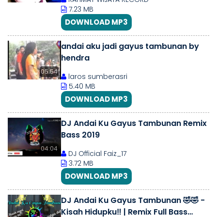
7.23 MB
DOWNLOAD MP3
andai aku jadi gayus tambunan by
hendra
05:54
laros sumberasri
5.40 MB
DOWNLOAD MP3
DJ Andai Ku Gayus Tambunan Remix
Bass 2019
04:04
DJ Official Faiz_17
3.72 MB
DOWNLOAD MP3
DJ Andai Ku Gayus Tambunan 🤣🤣 -
Kisah Hidupku‼️ | Remix Full Bass