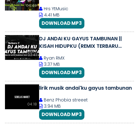
Terbaru⁉️
04:49
Hrs YtMusic
4.41 MB
DOWNLOAD MP3
DJ ANDAI KU GAYUS TAMBUNAN ||
KISAH HIDUPKU (REMIX TERBARU
2025)
03:41
Ryan RMX
3.37 MB
DOWNLOAD MP3
lirik musik andai'ku gayus tambunan
Benz Phobia streeet
04:18
3.94 MB
DOWNLOAD MP3