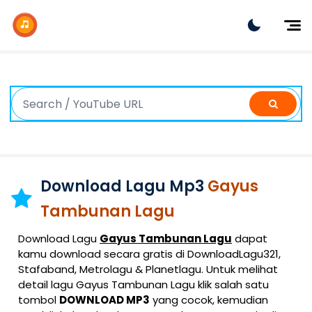
Dj Remix
Dj TikTok
Dangdut
Indonesia
Barat
K-Pop
Download Lagu Mp3
Gayus
Tambunan Lagu
Download Lagu
Gayus Tambunan Lagu
dapat
kamu download secara gratis di DownloadLagu321,
Stafaband, Metrolagu & Planetlagu. Untuk melihat
detail lagu Gayus Tambunan Lagu klik salah satu
tombol
DOWNLOAD MP3
yang cocok, kemudian