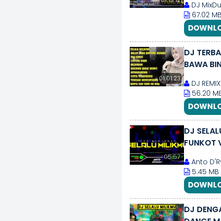
DJ MixDu
67.02 M
DOWNLO
DJ TERBARU
BAWA BI
01:01:23
DJ REMIX
56.20 M
DOWNLO
DJ SELAL
FUNKOT 
05:57
Anto D'R
5.45 MB
DOWNLO
DJ DENG