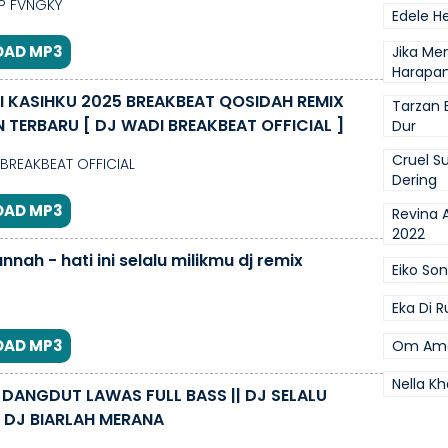
P FVNGKY
Edele He
AD MP3
Jika Me
Harapa
 KASIHKU 2025 BREAKBEAT QOSIDAH REMIX
Tarzan 
TERBARU [ DJ WADI BREAKBEAT OFFICIAL ]
Dur
Cruel 
BREAKBEAT OFFICIAL
Dering
AD MP3
Revina A
2022
annah - hati ini selalu milikmu dj remix
Eiko So
Eka Di 
AD MP3
Om Ame
Nella Kh
 DANGDUT LAWAS FULL BASS || DJ SELALU
| DJ BIARLAH MERANA