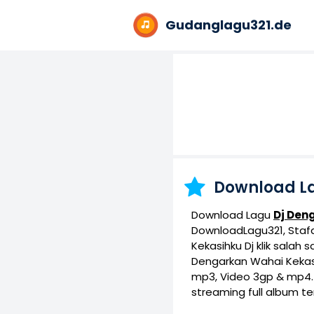
Gudanglagu321.de
Download L
Download Lagu
Dj Den
DownloadLagu321, Stafa
Kekasihku Dj klik salah
Dengarkan Wahai Kekas
mp3, Video 3gp & mp4. 
streaming full album te