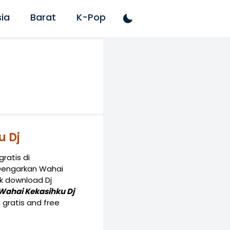
ia
Barat
K-Pop
u Dj
ratis di
 Dengarkan Wahai
k download Dj
Wahai Kekasihku Dj
 gratis and free