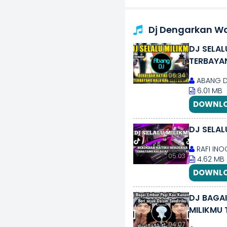
Dj Dengarkan Wa
DJ SELAL
TERBAYAN
TIKTOK
06:34
ABANG D
6.01 MB
DOWNLO
DJ SELAL
RAFI INO
05:03
4.62 MB
DOWNLO
DJ BAGAI
MILIKMU 
04:07