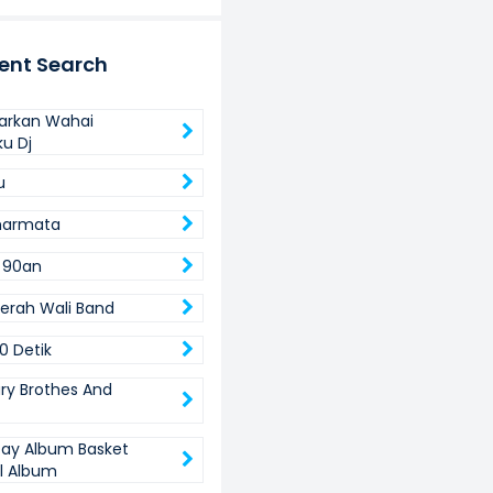
ent Search
arkan Wahai
ku Dj
u
marmata
l 90an
Merah Wali Band
0 Detik
y Brothes And
ay Album Basket
ll Album