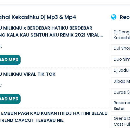
hai Kekasihku Dj Mp3 & Mp4
Rec
U MILIKMU x BERDEBAR HATIKU BERDEBAR
Dj Deng
G KALA KAU SENTUH AKU REMIX 2021 VIRAL
Kekasih
J
Dui Sho
Duo Si
AD MP3
Dj Jadu
U MILIKMU VIRAL TIK TOK
Jilbab 
CI
Durasi 5
AD MP3
Rosemar
Sister
 EMBUN PAGI KAU KUNANTI II DJ HATI INI SELALU
Grend D
TREND CAPCUT TERBARU NIE
Cast Fu