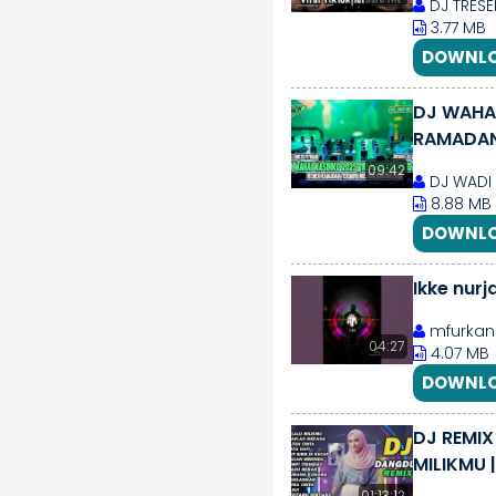
DJ TRESE
3.77 MB
DOWNLO
DJ WAHAI
RAMADAN 
09:42
DJ WADI 
8.88 MB
DOWNLO
Ikke nurj
mfurkan
04:27
4.07 MB
DOWNLO
DJ REMIX
MILIKMU 
01:13:12