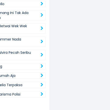
llo
mang Ini Tak Ada
n
Betwai Wek Wek
Summer Nada
lvira Pecah Seribu
ng
Rumah Aja
lia Terpaksa
arisma Polisi