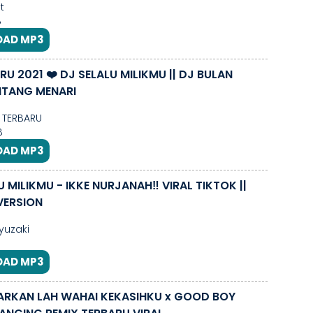
t
B
AD MP3
 2021 ❤️ DJ SELALU MILIKMU || DJ BULAN
NTANG MENARI
 TERBARU
B
AD MP3
U MILIKMU - IKKE NURJANAH‼️ VIRAL TIKTOK ||
VERSION
yuzaki
AD MP3
ARKAN LAH WAHAI KEKASIHKU x GOOD BOY