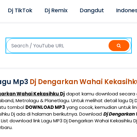
Dj TikTok
Dj Remix
Dangdut
Indones
agu Mp3
Dj Dengarkan Wahai Kekasihk
garkan Wahai Kekasihku Dj
dapat kamu download secara g
band, Metrolagu & Planetlagu. Untuk melihat detail lagu Dj
 satu tombol
DOWNLOAD MP3
yang cocok, kemudian untuk lin
ihku Dj ada di halaman berikutnya. Download
Dj Dengarkan 
List download link Lagu MP3 Dj Dengarkan Wahai Kekasihku Dj
rbaru.