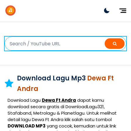
Dj Remix
Dj TikTok
Dangdut
Indonesia
Barat
K-Pop
Download Lagu Mp3
Dewa Ft
Andra
Download Lagu
Dewa Ft Andra
dapat kamu
download secara gratis di DownloadLagu321,
Stafaband, Metrolagu & Planetlagu. Untuk melihat
detail lagu Dewa Ft Andra klik salah satu tombol
DOWNLOAD MP3
yang cocok, kemudian untuk link