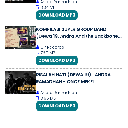
Andra Ramadhan
3.34 MB
DOWNLOAD MP3
KOMPILASI SUPER GROUP BAND
(Dewa 19, Andra And the Backbone,
Ada Band)
01:25:19
GP Records
78.11 MB
DOWNLOAD MP3
RISALAH HATI (DEWA 19) | ANDRA
RAMADHAN - ONCE MEKEL
03:59
Andra Ramadhan
3.65 MB
DOWNLOAD MP3