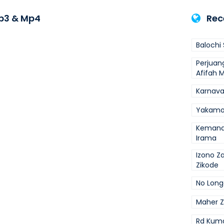
p3 & Mp4
Rec
Balochi
Perjuan
Afifah 
Karnava
Yakamo
Kemana
Irama
Izono 
Zikode
No Long
Maher Z
Rd Kum