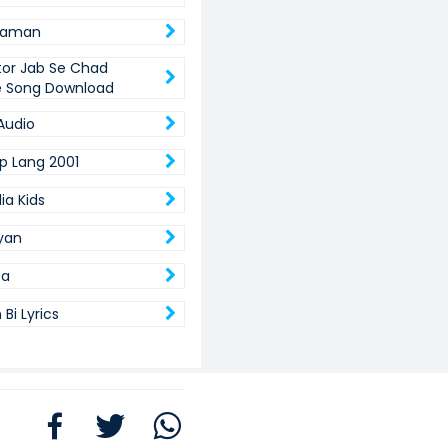
yaman
ttor Jab Se Chad
e Song Download
Audio
ap Lang 2001
ia Kids
byan
pa
Bi Lyrics