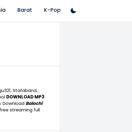
ia
Barat
K-Pop
u321, Stafaband,
bol
DOWNLOAD MP3
ya. Download
Balochi
ree streaming full