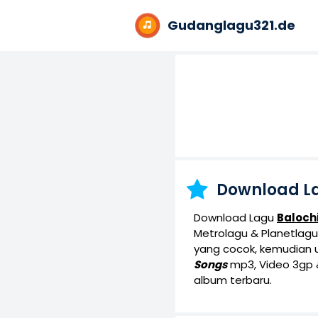
Gudanglagu321.de
Download L
Download Lagu
Baloch
Metrolagu & Planetlagu.
yang cocok, kemudian u
Songs
mp3, Video 3gp &
album terbaru.