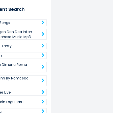
ent Search
 Songs
gan Dan Doa Intan
Mahesa Music Mp3
 Tanty
z
 Dimana Roma
Zami By Nomcebo
er Live
ain Lagu Baru
ar