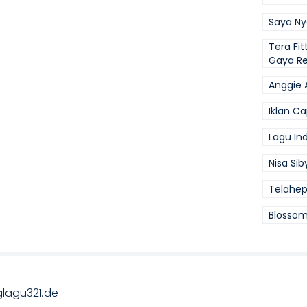
Saya N
Tera Fi
Gaya R
Anggie 
Iklan C
Lagu Ind
Nisa Si
Telahe
Blossom 
lagu321.de