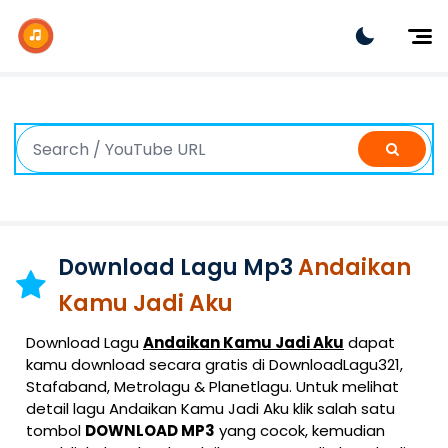
Dj Remix
Dj TikTok
Dangdut
Indonesia
Barat
K-Pop
Download Lagu Mp3
Andaikan
Kamu Jadi Aku
Download Lagu
Andaikan Kamu Jadi Aku
dapat
kamu download secara gratis di DownloadLagu321,
Stafaband, Metrolagu & Planetlagu. Untuk melihat
detail lagu Andaikan Kamu Jadi Aku klik salah satu
tombol
DOWNLOAD MP3
yang cocok, kemudian