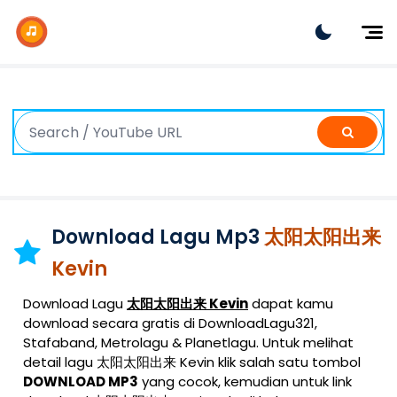
Dj Remix
Dj TikTok
Dangdut
Indonesia
Barat
K-Pop
Download Lagu Mp3
太阳太阳出来
Kevin
Download Lagu
太阳太阳出来 Kevin
dapat kamu
download secara gratis di DownloadLagu321,
Stafaband, Metrolagu & Planetlagu. Untuk melihat
detail lagu 太阳太阳出来 Kevin klik salah satu tombol
DOWNLOAD MP3
yang cocok, kemudian untuk link