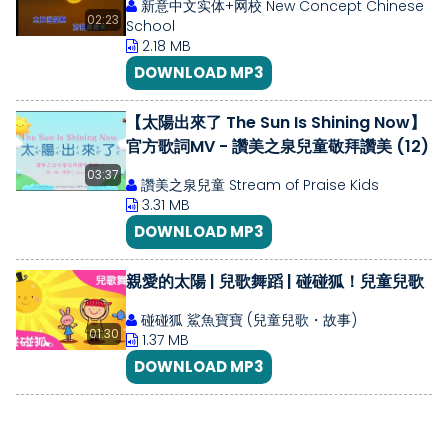
新意中文实体+网校 New Concept Chinese
02:23
School
2.18 MB
DOWNLOAD MP3
【太陽出來了 The Sun Is Shining Now】
官方歌詞MV - 讚美之泉兒童敬拜讚美 (12)
03:37
讚美之泉兒童 Stream of Praise Kids
3.31 MB
DOWNLOAD MP3
親愛的太陽 | 兒歌舞蹈 | 碰碰狐！兒童兒歌
碰碰狐 鯊魚寶寶 (兒童兒歌・故事)
01:30
1.37 MB
DOWNLOAD MP3