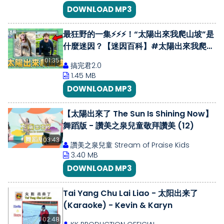
DOWNLOAD MP3
最狂野的一集⚡️⚡️⚡️！“太陽出來我爬山坡”是
什麼迷因？【迷因百科】#太陽出來我爬山
坡 #行者 #嚇猴子 #大花轎 #抽象 #神人
01:35
搞完君2.0
#神金 #惡搞 #meme #迷因 #梗
1.45 MB
DOWNLOAD MP3
【太陽出來了 The Sun Is Shining Now】
舞蹈版 - 讚美之泉兒童敬拜讚美 (12)
03:43
讚美之泉兒童 Stream of Praise Kids
3.40 MB
DOWNLOAD MP3
Tai Yang Chu Lai Liao - 太阳出来了
(Karaoke) - Kevin & Karyn
02:48