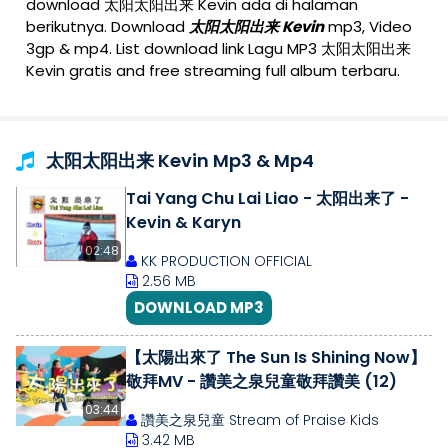
download 太阳太阳出来 Kevin ada di halaman
berikutnya. Download
太阳太阳出来 Kevin
mp3, Video
3gp & mp4. List download link Lagu MP3 太阳太阳出来
Kevin gratis and free streaming full album terbaru.
太阳太阳出来 Kevin Mp3 & Mp4
Tai Yang Chu Lai Liao - 太阳出来了 -
Kevin & Karyn
02:48
KK PRODUCTION OFFICIAL
2.56 MB
DOWNLOAD MP3
【太陽出來了 The Sun Is Shining Now】
敬拜MV - 讚美之泉兒童敬拜讚美 (12)
03:44
讚美之泉兒童 Stream of Praise Kids
3.42 MB